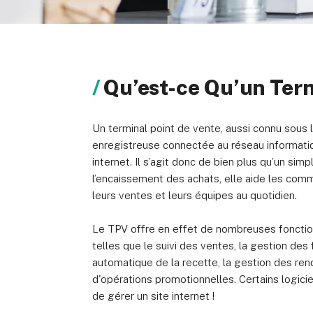
À propos de nous
Devenir partenaire
Politiq
Qu’est-ce Qu’un Term
Un terminal point de vente, aussi connu sous l
© 2026 Marketing VF Ltd. Tous droits réservés.
enregistreuse connectée au réseau informat
internet. Il s’agit donc de bien plus qu’un simpl
l’encaissement des achats, elle aide les comm
leurs ventes et leurs équipes au quotidien.
Le TPV offre en effet de nombreuses fonction
telles que le suivi des ventes, la gestion des 
automatique de la recette, la gestion des ren
d'opérations promotionnelles. Certains logic
de gérer un site internet !