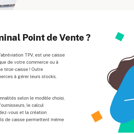
ue de confidentialité
Vos choix de confidentialité
Conditions d’utili
inal Point de Vente ?
'abréviation TPV, est une caisse
Siège social: 1st & 2nd Floors, 
ique de votre commerce ou à
United Kingdom. Société i
e tiroir-caisse ! Outre
erces à gérer leurs stocks,
nalités selon le modèle choisi,
fournisseurs, le calcul
dez-vous et la création
iels de caisse permettent même