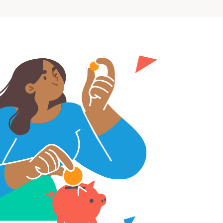
sation
Wenlock Works, 1A Shepherdess Walk, London, N1 7QE,
mmatriculée en Angleterre et au Pays de Galles (no.
06951544)