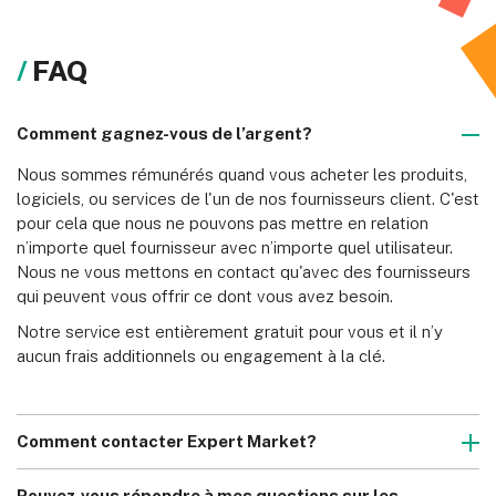
FAQ
Comment gagnez-vous de l’argent?
Nous sommes rémunérés quand vous acheter les produits, 
logiciels, ou services de l'un de nos fournisseurs client. C'est 
pour cela que nous ne pouvons pas mettre en relation 
n’importe quel fournisseur avec n’importe quel utilisateur. 
Nous ne vous mettons en contact qu'avec des fournisseurs 
qui peuvent vous offrir ce dont vous avez besoin.
Notre service est entièrement gratuit pour vous et il n’y 
aucun frais additionnels ou engagement à la clé.
Comment contacter Expert Market?
La meilleure façon de nous contacter est par e-mail, à 
l'adresse 
info@expertmarket.fr
. Nous sommes disponibles 
Pouvez-vous répondre à mes questions sur les