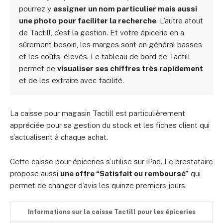
pourrez y
assigner un nom particulier mais aussi
une photo pour faciliter la recherche
. L’autre atout
de Tactill, c’est la gestion. Et votre épicerie en a
sûrement besoin, les marges sont en général basses
et les coûts, élevés. Le tableau de bord de Tactill
permet de
visualiser ses chiffres très rapidement
et de les extraire avec facilité.
La caisse pour magasin Tactill est particulièrement
appréciée pour sa gestion du stock et les fiches client qui
s’actualisent à chaque achat.
Cette caisse pour épiceries s’utilise sur iPad. Le prestataire
propose aussi
une offre “Satisfait ou remboursé”
qui
permet de changer d’avis les quinze premiers jours.
Informations sur la caisse Tactill pour les épiceries