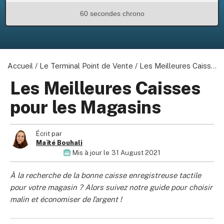
60 secondes chrono
Accueil
/
Le Terminal Point de Vente
/
Les Meilleures Caisses pour les Magasins
Les Meilleures Caisses
pour les Magasins
Écrit par
Maïté Bouhali
Mis à jour le
31 August 2021
À la recherche de la bonne caisse enregistreuse tactile
pour votre magasin ? Alors suivez notre guide pour choisir
malin et économiser de l’argent !