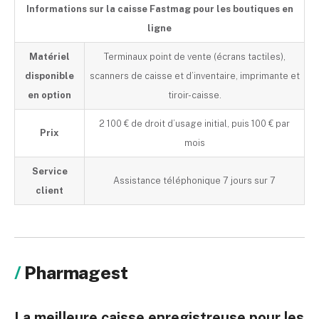
Informations sur la caisse Fastmag pour les boutiques en
ligne
Matériel
Terminaux point de vente (écrans tactiles),
disponible
scanners de caisse et d’inventaire, imprimante et
en option
tiroir-caisse.
2 100 € de droit d’usage initial, puis 100 € par
Prix
mois
Service
Assistance téléphonique 7 jours sur 7
client
Pharmagest
La meilleure caisse enregistreuse pour les