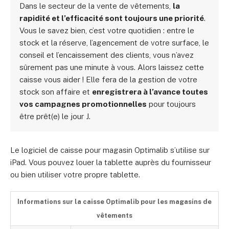
Dans le secteur de la vente de vêtements,
la
rapidité et l’efficacité sont toujours une priorité
.
Vous le savez bien, c’est votre quotidien : entre le
stock et la réserve, l’agencement de votre surface, le
conseil et l’encaissement des clients, vous n’avez
sûrement pas une minute à vous. Alors laissez cette
caisse vous aider ! Elle fera de la gestion de votre
stock son affaire et
enregistrera à l’avance toutes
vos campagnes promotionnelles
pour toujours
être prêt(e) le jour J.
Le logiciel de caisse pour magasin Optimalib s’utilise sur
iPad. Vous pouvez louer la tablette auprès du fournisseur
ou bien utiliser votre propre tablette.
Informations sur la caisse Optimalib pour les magasins de
vêtements