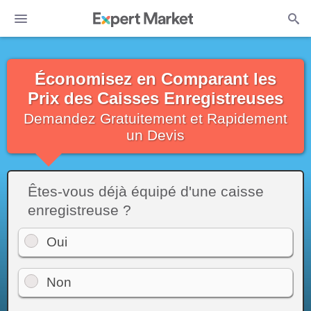
Économisez en Comparant les
Prix des Caisses Enregistreuses
Demandez Gratuitement et Rapidement
un Devis
Êtes-vous déjà équipé d'une caisse
enregistreuse ?
Oui
Non