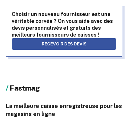
Choisir un nouveau fournisseur est une
véritable corvée ? On vous aide avec des
devis personnalisés et gratuits des
meilleurs fournisseurs de caisses !
RECEVOIR DES DEVIS
Fastmag
La meilleure caisse enregistreuse pour les
magasins en ligne