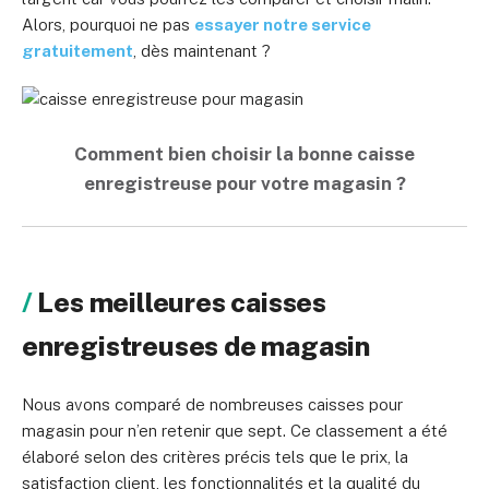
Alors, pourquoi ne pas
essayer notre service
gratuitement
, dès maintenant ?
Comment bien choisir la bonne caisse
enregistreuse pour votre magasin ?
Les meilleures caisses
enregistreuses de magasin
Nous avons comparé de nombreuses caisses pour
magasin pour n’en retenir que sept. Ce classement a été
élaboré selon des critères précis tels que le prix, la
satisfaction client, les fonctionnalités et la qualité du