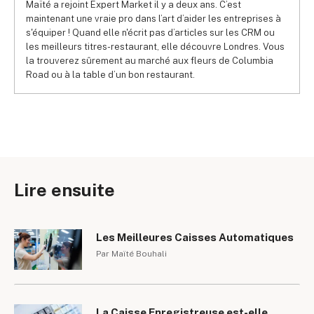
Maïté a rejoint Expert Market il y a deux ans. C’est
maintenant une vraie pro dans l’art d’aider les entreprises à
s'équiper ! Quand elle n'écrit pas d’articles sur les CRM ou
les meilleurs titres-restaurant, elle découvre Londres. Vous
la trouverez sûrement au marché aux fleurs de Columbia
Road ou à la table d’un bon restaurant.
Lire ensuite
Les Meilleures Caisses Automatiques
Par Maïté Bouhali
La Caisse Enregistreuse est-elle