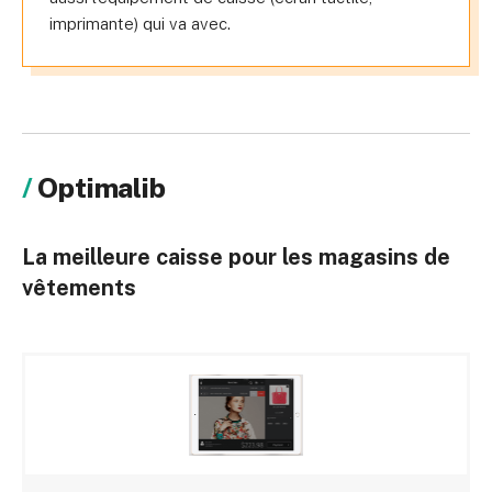
imprimante) qui va avec.
Optimalib
La meilleure caisse pour les magasins de
vêtements