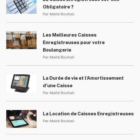
Obligatoire ?
Par Maïté Bouhali
Les Meilleures Caisses
Enregistreuses pour votre
Boulangerie
Par Maïté Bouhali
La Durée de vie et l‘Amortissement
d’une Caisse
Par Maïté Bouhali
La Location de Caisses Enregistreuses
Par Maïté Bouhali