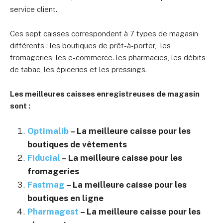
service client.
Ces sept caisses correspondent à 7 types de magasin
différents : les boutiques de prêt-à-porter, les
fromageries, les e-commerce. les pharmacies, les débits
de tabac, les épiceries et les pressings.
Les meilleures caisses enregistreuses de magasin
sont :
Optimalib
– La meilleure caisse pour les
boutiques de vêtements
Fiducial
– La meilleure caisse pour les
fromageries
Fastmag
– La meilleure caisse pour les
boutiques en ligne
Pharmagest
– La meilleure caisse pour les