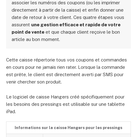
associer les numéros des coupons (ou les imprimer
directement à partir de la caisse) et enfin donner une
date de retour à votre client. Ces quatre étapes vous
assurent
une gestion efficace et rapide de votre
point de vente
et que chaque client reçoive le bon
article au bon moment.
Cette caisse répertorie tous vos coupons et commandes
en cours pour ne jamais rien rater. Lorsque la commande
est prête, le client est directement averti par SMS pour
venir chercher son produit.
Le logiciel de caisse Hangers créé spécifiquement pour
les besoins des pressings est utilisable sur une tablette
iPad.
Informations sur la caisse Hangers pour les pressings