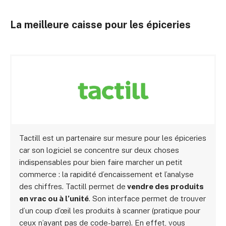
La meilleure caisse pour les épiceries
Tactill est un partenaire sur mesure pour les épiceries
car son logiciel se concentre sur deux choses
indispensables pour bien faire marcher un petit
commerce : la rapidité d’encaissement et l’analyse
des chiffres. Tactill permet de
vendre des produits
en vrac ou à l’unité
. Son interface permet de trouver
d’un coup d’œil les produits à scanner (pratique pour
ceux n’ayant pas de code-barre). En effet, vous