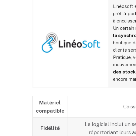
Linéosoft 
prêt-à-por
à encaisse
Un certain
la synchro
boutique d
clients se
Pratique, 
mouvement
des stoc
encore ma
Matériel
Caiss
compatible
Le logiciel inclut un s
Fidélité
répertoriant leurs a