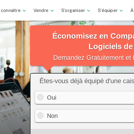
 connaître
Vendre
S’organiser
S’équiper
À
Économisez en Compar
Logiciels de
Demandez Gratuitement et 
Êtes-vous déjà équipé d'une cai
Oui
Non