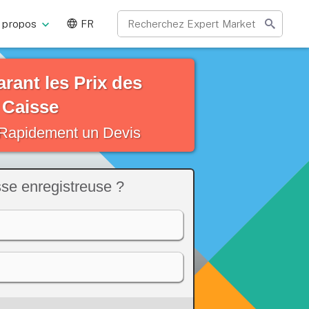
 propos
FR
ant les Prix des
 Caisse
Rapidement un Devis
sse enregistreuse ?