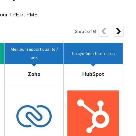
 pour TPE et PME:
3
out of
6
Meilleur rapport qualité /
Un système tout-en-un
T
prix
Zoho
HubSpot