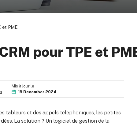
E et PME
ue de confidentialité
Vos choix de confidentialité
Conditions d’utili
s CRM pour TPE et PM
Siège social: 1st & 2nd Floors, 
United Kingdom. Société i
Mis à jour le
n
19 December 2024
des tableurs et des appels téléphoniques, les petites
ées. La solution ? Un logiciel de gestion de la