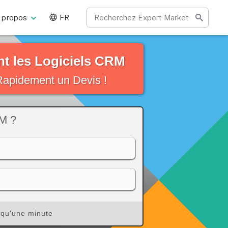
 propos
FR
t les Logiciels CRM
apidement un Devis !
RM ?
 qu'une minute