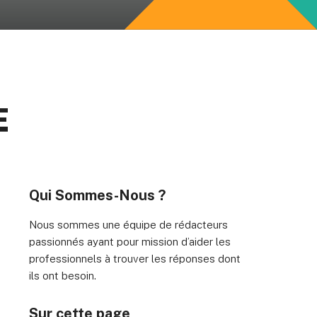
sation
E
Wenlock Works, 1A Shepherdess Walk, London, N1 7QE,
mmatriculée en Angleterre et au Pays de Galles (no.
06951544)
Qui Sommes-Nous ?
Nous sommes une équipe de rédacteurs
passionnés ayant pour mission d’aider les
professionnels à trouver les réponses dont
ils ont besoin.
Sur cette page