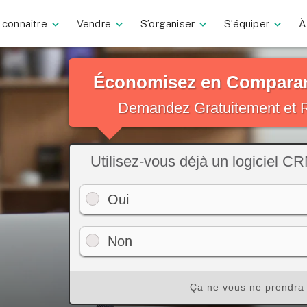
 connaître
Vendre
S’organiser
S’équiper
À
Économisez en Comparan
Demandez Gratuitement et R
Utilisez-vous déjà un logiciel C
Oui
Non
Ça ne vous ne prendra