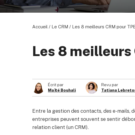
Accueil
/
Le CRM
/
Les 8 meilleurs CRM pour TP
À propos de nous
Devenir partenaire
Politiq
Les 8 meilleur
© 2026 Marketing VF Ltd. Tous droits réservés.
Écrit par
Revu par
Maïté Bouhali
Tatiana Lebreto
Entre la gestion des contacts, des e-mails, 
entreprises peuvent souvent se sentir débord
relation client (un CRM).