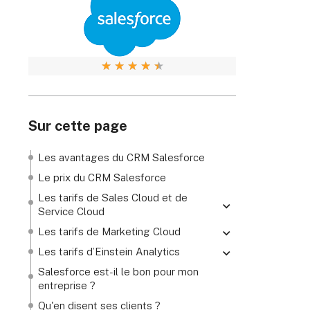
★
★
★
★
★
Sur cette page
Les avantages du CRM Salesforce
Le prix du CRM Salesforce
Les tarifs de Sales Cloud et de
Service Cloud
Salesforce Essentials
Les tarifs de Marketing Cloud
Salesforce Professional
Pardot
Les tarifs d’Einstein Analytics
Salesforce Enterprise
Par e-mail, mobile et web
Einstein Predictions
Salesforce est-il le bon pour mon
entreprise ?
Salesforce Unlimited
Einstein Analytics Growth
Qu'en disent ses clients ?