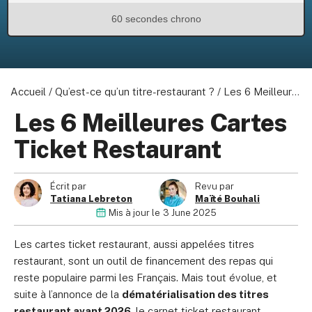
60 secondes chrono
À propos de nous
Accueil
/
Qu’est-ce qu’un titre-restaurant ?
/
Les 6 Meilleures Cartes Ticket Restaurant
Devenir partenaire
Les 6 Meilleures Cartes
Politique de confidentialité
Vos choix de confidentialité
Ticket Restaurant
Conditions d’utilisation
Écrit par
Revu par
Tatiana Lebreton
Maïté Bouhali
Mis à jour le
3 June 2025
© 2026 Marketing VF Ltd. Tous droits réservés.
Les cartes ticket restaurant, aussi appelées titres
restaurant, sont un outil de financement des repas qui
Siège social: 1st & 2nd Floors, Wenlock Works, 1A Shepherdess
reste populaire parmi les Français. Mais tout évolue, et
Walk, London, N1 7QE, United Kingdom. Société immatriculée en
suite à l’annonce de la
dématérialisation des titres
Angleterre et au Pays de Galles (no. 06951544)
restaurant avant 2026
, le carnet ticket restaurant