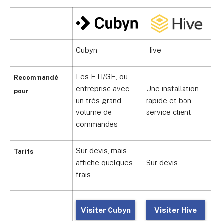
Cubyn
Hive
B
Les ETI/GE, ou
Recommandé
entreprise avec
Une installation
pour
P
un très grand
rapide et bon
m
volume de
service client
commandes
Sur devis, mais
Tarifs
affiche quelques
Sur devis
S
frais
Visiter Cubyn
Visiter Hive