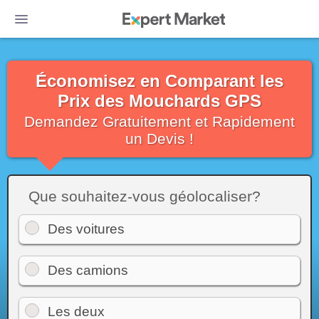
Économisez en Comparant les
Prix des Mouchards GPS
Demandez Gratuitement et Rapidement
un Devis !
Que souhaitez-vous géolocaliser?
Des voitures
Des camions
Les deux