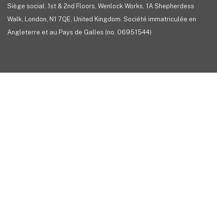
Siège social: 1st & 2nd Floors, Wenlock Works, 1A Shepherdess
Walk, London, N1 7QE, United Kingdom. Société immatriculée en
Angleterre et au Pays de Galles (no. 06951544)