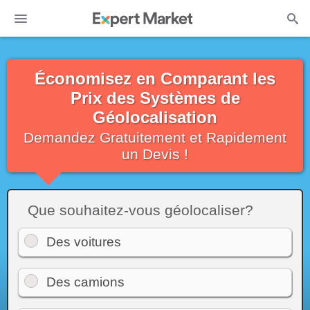
Économisez en Comparant les
Prix des Systèmes de
Géolocalisation
Demandez Gratuitement et Rapidement
un Devis !
Que souhaitez-vous géolocaliser?
Des voitures
Des camions