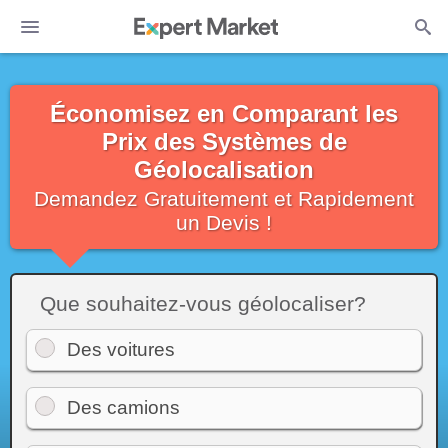
Économisez en Comparant les
Prix des Systèmes de
Géolocalisation
Demandez Gratuitement et Rapidement
un Devis !
Que souhaitez-vous géolocaliser?
Des voitures
Des camions